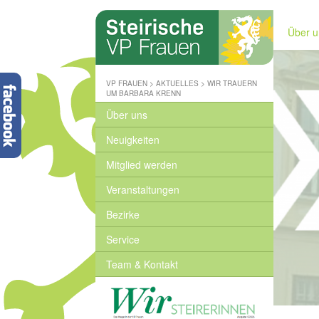
Steirische
Volkspartei
Über u
-
Wo
wir
zuhause
VP FRAUEN
>
AKTUELLES
>
WIR TRAUERN
sind
UM BARBARA KRENN
-
Über uns
www.stvp.at
Neuigkeiten
Mitglied werden
Veranstaltungen
Bezirke
Service
Team & Kontakt