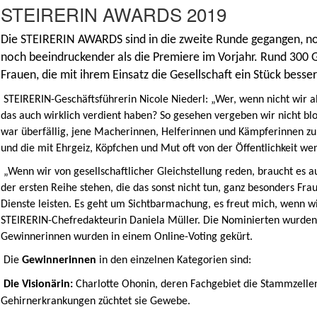
STEIRERIN AWARDS 2019
Die STEIRERIN AWARDS sind in die zweite Runde gegangen, noc
noch beeindruckender als die Premiere im Vorjahr. Rund 300 G
Frauen, die mit ihrem Einsatz die Gesellschaft ein Stück bess
STEIRERIN-Geschäftsführerin Nicole Niederl: „Wer, wenn nicht wir a
das auch wirklich verdient haben? So gesehen vergeben wir nicht b
war überfällig, jene Macherinnen, Helferinnen und Kämpferinnen zu e
und die mit Ehrgeiz, Köpfchen und Mut oft von der Öffentlichkeit w
„Wenn wir von gesellschaftlicher Gleichstellung reden, braucht es 
der ersten Reihe stehen, die das sonst nicht tun, ganz besonders Fra
Dienste leisten. Es geht um Sichtbarmachung, es freut mich, wenn wi
STEIRERIN-Chefredakteurin Daniela Müller. Die Nominierten wurden
Gewinnerinnen wurden in einem Online-Voting gekürt.
Die
Gewinnerinnen
in den einzelnen Kategorien sind:
Die Visionärin:
Charlotte Ohonin, deren Fachgebiet die Stammzellenf
Gehirnerkrankungen züchtet sie Gewebe.