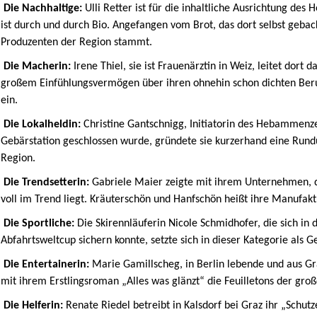
Die Nachhaltige:
Ulli Retter ist für die inhaltliche Ausrichtung des 
ist durch und durch Bio. Angefangen vom Brot, das dort selbst gebac
Produzenten der Region stammt.
Die Macherin:
Irene Thiel, sie ist Frauenärztin in Weiz, leitet dort
großem Einfühlungsvermögen über ihren ohnehin schon dichten Beruf
ein.
Die Lokalheldin:
Christine Gantschnigg, Initiatorin des Hebammenz
Gebärstation geschlossen wurde, gründete sie kurzerhand eine Run
Region.
Die Trendsetterin:
Gabriele Maier zeigte mit ihrem Unternehmen, d
voll im Trend liegt. Kräuterschön und Hanfschön heißt ihre Manufakt
Die Sportliche:
Die Skirennläuferin Nicole Schmidhofer, die sich in 
Abfahrtsweltcup sichern konnte, setzte sich in dieser Kategorie als
Die Entertainerin:
Marie Gamillscheg, in Berlin lebende und aus Gr
mit ihrem Erstlingsroman „Alles was glänzt“ die Feuilletons der gr
Die Helferin:
Renate Riedel betreibt in Kalsdorf bei Graz ihr „Schut