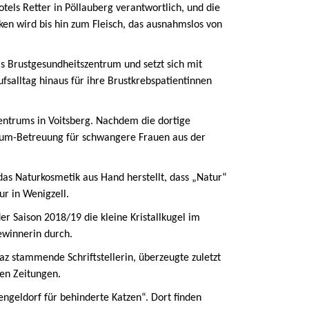
Hotels Retter in Pöllauberg verantwortlich, und die
ken wird bis hin zum Fleisch, das ausnahmslos von
 das Brustgesundheitszentrum und setzt sich mit
salltag hinaus für ihre Brustkrebspatientinnen
entrums in Voitsberg. Nachdem die dortige
dum-Betreuung für schwangere Frauen aus der
as Naturkosmetik aus Hand herstellt, dass „Natur“
ur in Wenigzell.
der Saison 2018/19 die kleine Kristallkugel im
 Gewinnerin durch.
az stammende Schriftstellerin, überzeugte zuletzt
oßen Zeitungen.
zengeldorf für behinderte Katzen“. Dort finden