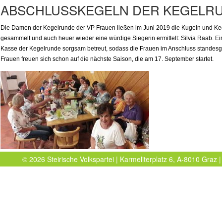
ABSCHLUSSKEGELN DER KEGELR
Die Damen der Kegelrunde der VP Frauen ließen im Juni 2019 die Kugeln und Keg
gesammelt und auch heuer wieder eine würdige Siegerin ermittelt: Silvia Raab. Ein
Kasse der Kegelrunde sorgsam betreut, sodass die Frauen im Anschluss standes
Frauen freuen sich schon auf die nächste Saison, die am 17. September startet.
© 2026 Steirische Volkspartei | Karmeliterplatz 6, A-8010 Graz |