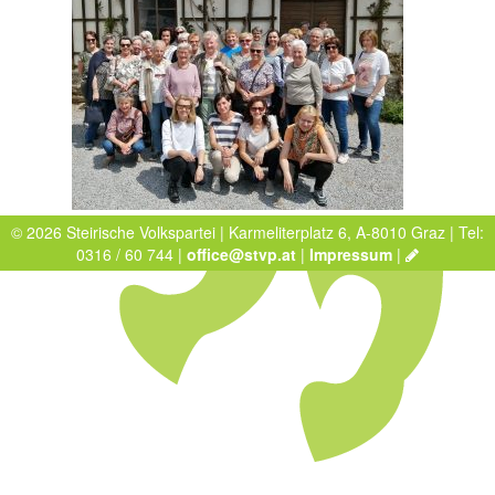
© 2026 Steirische Volkspartei | Karmeliterplatz 6, A-8010 Graz | Tel:
0316 / 60 744 |
office@stvp.at
|
Impressum
|