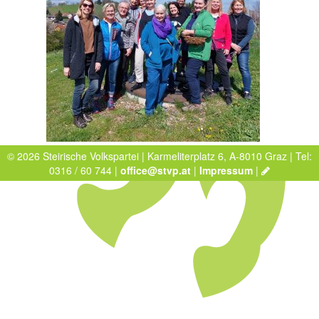
© 2026 Steirische Volkspartei | Karmeliterplatz 6, A-8010 Graz | Tel:
0316 / 60 744 |
office@stvp.at
|
Impressum
|