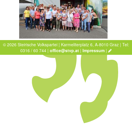
© 2026 Steirische Volkspartei | Karmeliterplatz 6, A-8010 Graz | Tel:
0316 / 60 744 |
office@stvp.at
|
Impressum
|