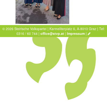
© 2026 Steirische Volkspartei | Karmeliterplatz 6, A-8010 Graz | Tel:
0316 / 60 744 |
office@stvp.at
|
Impressum
|