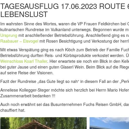
TAGESAUSFLUG 17.06.2023 ROUTE 6
EBENSLUST
Im wahrsten Sinne des Wortes, waren die VP Frauen Feldkirchen bei G
kulinarischen Rundreise im Vulkanland unterwegs. Begonnen wurde m
Ursprung
mit anschließender Betriebsführung. Anschließend ging es
Raabauer – Eisvogel
mit Rosen Besichtigung und Verkostung der herrl
Mit etwas Verspätung ging es nach Klöch zum Betrieb der Familie Fu
Betriebsführung durften Reis- und Kürbisprodukte verkostet werden. 
Weinschloss Koarl Thaller
. Hier erwartete sie noch ein Blick in den K
bei guter Jause und einen guten Glaserl Wein. Beim Blick auf die Ri
auf seine Reise der Visionen.
Fazit der Rundreise „das Gute liegt so nah“ in diesem Fall an der „Per
Anneliese Kollegger-Steger möchte sich herzlich bei Herrn Mario Hof
Zusammenarbeit bedanken !!!
Auch noch erwähnt sei das Busunternehmen Fuchs Reisen GmbH, das 
chauffiert hat.