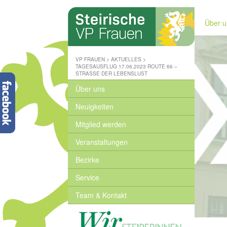
Steirische
Volkspartei
Über u
-
Wo
wir
zuhause
VP FRAUEN
>
AKTUELLES
>
sind
TAGESAUSFLUG 17.06.2023 ROUTE 66 –
STRASSE DER LEBENSLUST
-
www.stvp.at
Über uns
Neuigkeiten
Mitglied werden
Veranstaltungen
Bezirke
Service
Team & Kontakt