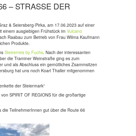
6 – STRASSE DER L
raz & Seiersberg-Pirka, am 17.06.2023 auf einer
it einem ausgiebigen Frühstück im
Vulcano
 nach Raabau zum Betrieb von Frau Wilma Kaufmann
ichen Produkte.
chs
Steirerreis by Fuchs
. Nach der interessanten
Über die Traminer Weinstraße ging es zum
eller und als Abschluss ein gemütliches Zsammsitzen
egersburg hat uns noch Koarl Thaller mitgenommen
lenkette der Steiermark“
er von SPIRIT OF REGIONS für die großartige
die TeilnehmerInnen gut über die Route 66