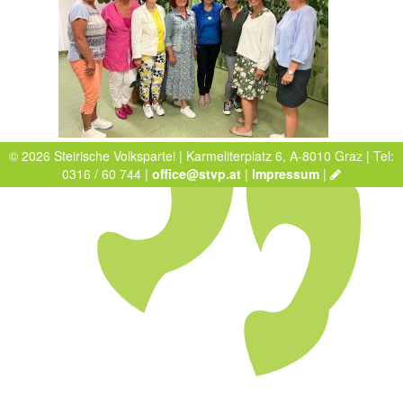
© 2026 Steirische Volkspartei | Karmeliterplatz 6, A-8010 Graz | Tel:
0316 / 60 744 |
office@stvp.at
|
Impressum
|