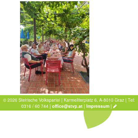
© 2026 Steirische Volkspartei | Karmeliterplatz 6, A-8010 Graz | Tel:
0316 / 60 744 |
office@stvp.at
|
Impressum
|