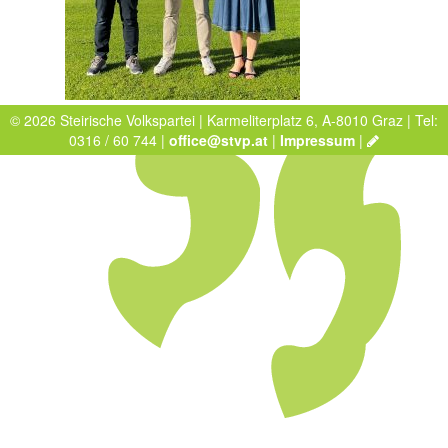
© 2026 Steirische Volkspartei | Karmeliterplatz 6, A-8010 Graz | Tel:
0316 / 60 744 |
office@stvp.at
|
Impressum
|