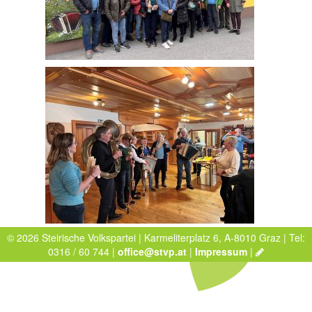
© 2026 Steirische Volkspartei | Karmeliterplatz 6, A-8010 Graz | Tel:
0316 / 60 744 |
office@stvp.at
|
Impressum
|