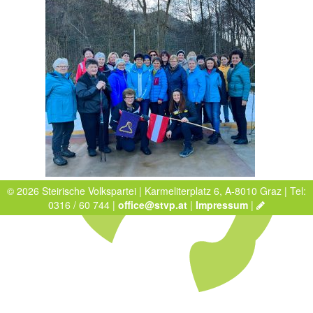
© 2026 Steirische Volkspartei | Karmeliterplatz 6, A-8010 Graz | Tel:
0316 / 60 744 |
office@stvp.at
|
Impressum
|