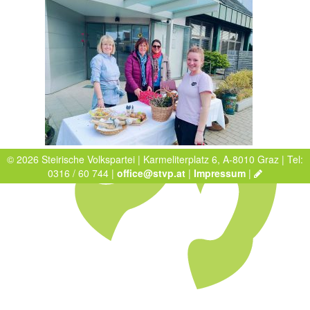
© 2026 Steirische Volkspartei | Karmeliterplatz 6, A-8010 Graz | Tel:
0316 / 60 744 |
office@stvp.at
|
Impressum
|