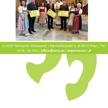
© 2026 Steirische Volkspartei | Karmeliterplatz 6, A-8010 Graz | Tel:
0316 / 60 744 |
office@stvp.at
|
Impressum
|