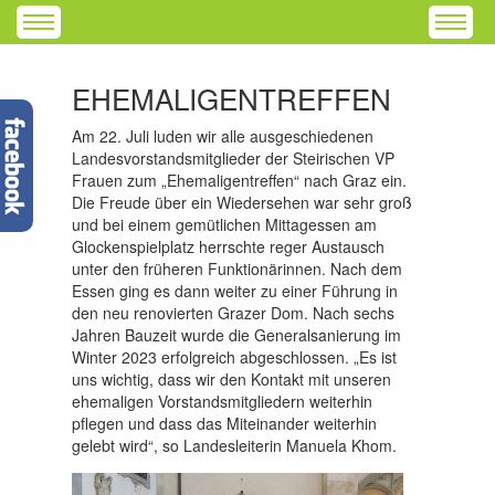
EHEMALIGENTREFFEN
Am 22. Juli luden wir alle ausgeschiedenen
Landesvorstandsmitglieder
der Steirischen VP
Frauen
zum „Ehemaligentreffen“ nach Graz ein.
Die Freude über ein Wiedersehen war sehr groß
und bei einem gemütlichen Mittagessen am
Glockenspielplatz herrschte reger Austausch
unter den früheren Funktionärinnen. Nach dem
Essen ging es dann weiter zu einer Führung in
den
neu renovierten
Grazer Dom.
Nach sechs
Jahren Bauzeit wurde die Generalsanierung
im
Winter 2023
erfolgreich abgeschlossen.
„Es ist
uns wichtig, dass wir den Kontakt mit unseren
ehemaligen Vorstandsmitgliedern weiterhin
pflegen und das
s das
Miteinander weiterhin
gelebt wird
“, so Landesleiterin Manuela Khom.