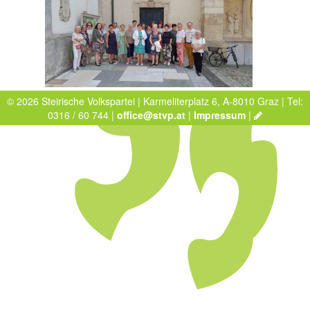
© 2026 Steirische Volkspartei | Karmeliterplatz 6, A-8010 Graz | Tel:
0316 / 60 744 |
office@stvp.at
|
Impressum
|