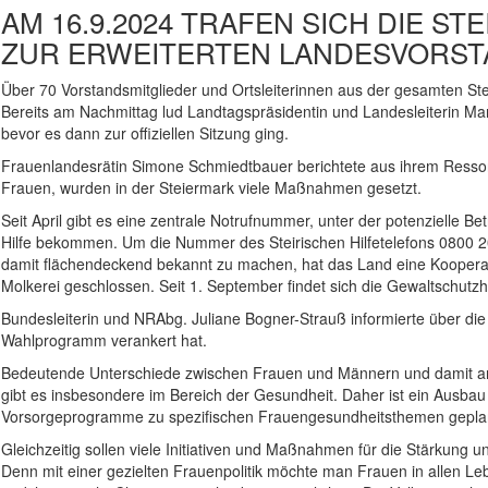
AM 16.9.2024 TRAFEN SICH DIE S
ZUR ERWEITERTEN LANDESVORST
Über 70 Vorstandsmitglieder und Ortsleiterinnen aus der gesamten Ste
Bereits am Nachmittag lud Landtagspräsidentin und Landesleiterin 
bevor es dann zur offiziellen Sitzung ging.
Frauenlandesrätin Simone Schmiedtbauer berichtete aus ihrem Ressort
Frauen, wurden in der Steiermark viele Maßnahmen gesetzt.
Seit April gibt es eine zentrale Notrufnummer, unter der potenzielle B
Hilfe bekommen. Um die Nummer des Steirischen Hilfetelefons 0800 20 
damit flächendeckend bekannt zu machen, hat das Land eine Kooperat
Molkerei geschlossen. Seit 1. September findet sich die Gewaltschutz
Bundesleiterin und NRAbg. Juliane Bogner-Strauß informierte über di
Wahlprogramm verankert hat.
Bedeutende Unterschiede zwischen Frauen und Männern und damit and
gibt es insbesondere im Bereich der Gesundheit. Daher ist ein Ausba
Vorsorgeprogramme zu spezifischen Frauengesundheitsthemen gepla
Gleichzeitig sollen viele Initiativen und Maßnahmen für die Stärkun
Denn mit einer gezielten Frauenpolitik möchte man Frauen in allen Leb