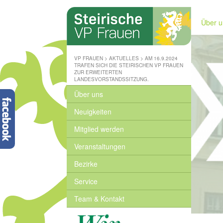
Steirische
Volkspartei
Über u
-
Wo
wir
zuhause
VP FRAUEN
>
AKTUELLES
>
AM 16.9.2024
sind
TRAFEN SICH DIE STEIRISCHEN VP FRAUEN
ZUR ERWEITERTEN
-
LANDESVORSTANDSSITZUNG.
www.stvp.at
Über uns
Neuigkeiten
Mitglied werden
Veranstaltungen
Bezirke
Service
Team & Kontakt