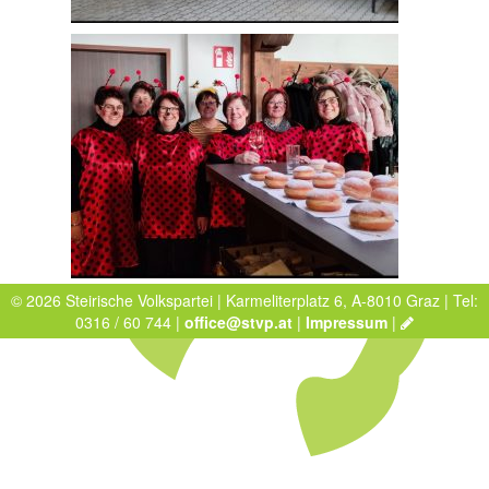
© 2026 Steirische Volkspartei | Karmeliterplatz 6, A-8010 Graz | Tel:
0316 / 60 744 |
office@stvp.at
|
Impressum
|