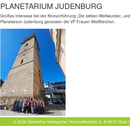
PLANETARIUM JUDENBURG
Großes Interesse bei der Kinovorführung „Die sieben Weltwunder„ un
Planetarium Judenburg genossen die VP Frauen Weißkirchen.
© 2026 Steirische Volkspartei | Karmeliterplatz 6, A-8010 Graz |