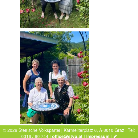
© 2026 Steirische Volkspartei | Karmeliterplatz 6, A-8010 Graz | Tel:
0316 / 60 744 |
office@stvp.at
|
Impressum
|