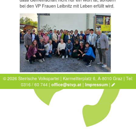
bei den VP Frauen Leibnitz mit Leben erfüllt wird.
© 2026 Steirische Volkspartei | Karmeliterplatz 6, A-8010 Graz | Tel:
0316 / 60 744 |
office@stvp.at
|
Impressum
|