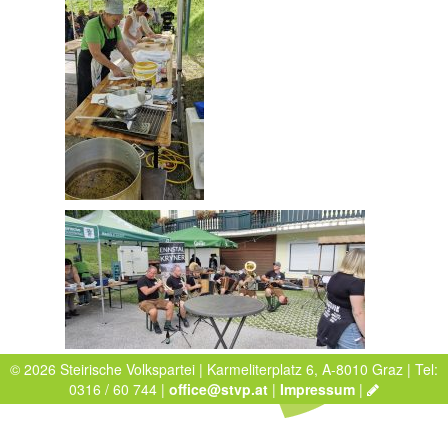
© 2026 Steirische Volkspartei | Karmeliterplatz 6, A-8010 Graz | Tel:
0316 / 60 744 |
office@stvp.at
|
Impressum
|