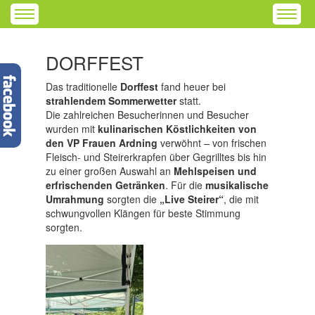
DORFFEST
Das traditionelle
Dorffest
fand heuer bei
strahlendem Sommerwetter
statt.
Die zahlreichen Besucherinnen und Besucher
wurden mit
kulinarischen Köstlichkeiten von
den VP Frauen Ardning
verwöhnt – von frischen
Fleisch- und Steirerkrapfen über Gegrilltes bis hin
zu einer großen Auswahl an
Mehlspeisen und
erfrischenden Getränken
. Für die
musikalische
Umrahmung
sorgten die
„Live Steirer“
, die mit
schwungvollen Klängen für beste Stimmung
sorgten.