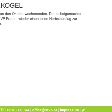
RKOGEL
ch an den Oktoberwochenenden. Der selbstgemachte
VP Frauen wieder einen tollen Herbstausflug zur
n.
 Tel: 0316 / 60 744 |
office@stvp.at
|
Impressum
|