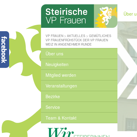
Steirische
Volkspartei
Über u
-
Wo
wir
zuhause
VP FRAUEN
>
AKTUELLES
>
GEMÜTLICHES
sind
VP FRAUENFRÜHSTÜCK DER VP FRAUEN
WEIZ IN ANGENEHMER RUNDE
-
www.stvp.at
Über uns
Neuigkeiten
Mitglied werden
Veranstaltungen
Bezirke
Service
Team & Kontakt