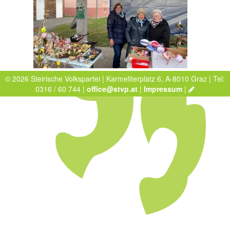
© 2026 Steirische Volkspartei | Karmeliterplatz 6, A-8010 Graz | Tel:
0316 / 60 744 |
office@stvp.at
|
Impressum
|