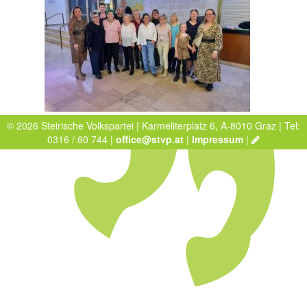
© 2026 Steirische Volkspartei | Karmeliterplatz 6, A-8010 Graz | Tel:
0316 / 60 744 |
office@stvp.at
|
Impressum
|