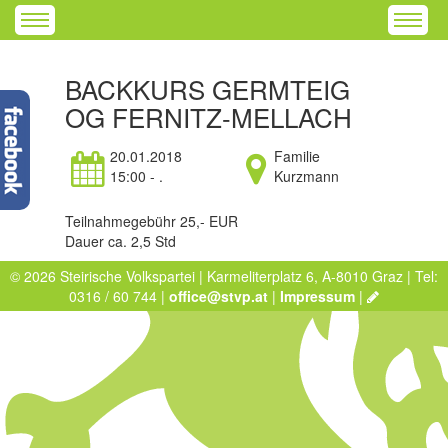
BACKKURS GERMTEIG
OG FERNITZ-MELLACH
20.01.2018
Familie
15:00 - .
Kurzmann
Teilnahmegebühr 25,- EUR
Dauer ca. 2,5 Std
© 2026 Steirische Volkspartei | Karmeliterplatz 6, A-8010 Graz | Tel:
0316 / 60 744 |
office@stvp.at
|
Impressum
|