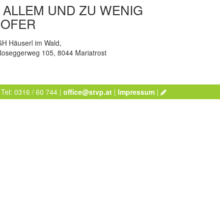
 ALLEM UND ZU WENIG
HOFER
GH Häuserl im Wald,
Roseggerweg 105, 8044 Mariatrost
 Tel: 0316 / 60 744 |
office@stvp.at
|
Impressum
|