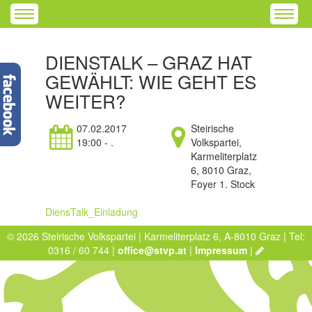
DIENSTALK – GRAZ HAT
GEWÄHLT: WIE GEHT ES
WEITER?
07.02.2017
Steirische
19:00 - .
Volkspartei,
Karmeliterplatz
6, 8010 Graz,
Foyer 1. Stock
DiensTalk_Einladung
© 2026 Steirische Volkspartei | Karmeliterplatz 6, A-8010 Graz | Tel:
0316 / 60 744 |
office@stvp.at
|
Impressum
|