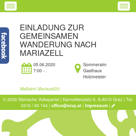
EINLADUNG ZUR
GEMEINSAMEN
WANDERUNG NACH
MARIAZELL
05.06.2020
Sommeralm
7:00 - .
Gasthaus
Holzmeister
Wallfahrt Mariazell20
© 2026 Steirische Volkspartei | Karmeliterplatz 6, A-8010 Graz | Tel:
0316 / 60 744 |
office@stvp.at
|
Impressum
|