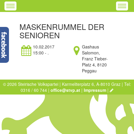
MASKENRUMMEL DER
SENIOREN
10.02.2017
Gashaus
15:00 - .
Salomon,
Franz Tieber-
Platz 4, 8120
Peggau
© 2026 Steirische Volkspartei | Karmeliterplatz 6, A-8010 Graz | Tel:
0316 / 60 744 |
office@stvp.at
|
Impressum
|