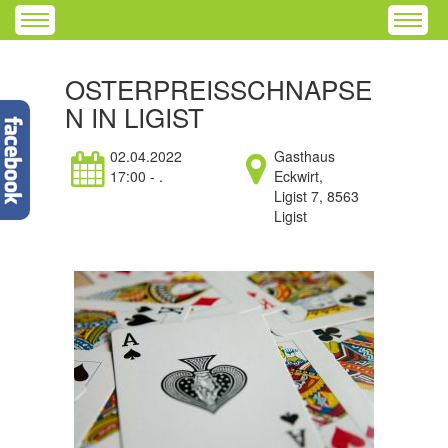
OSTERPREISSCHNAPSE
N IN LIGIST
02.04.2022
Gasthaus
17:00 - .
Eckwirt,
Ligist 7, 8563
Ligist