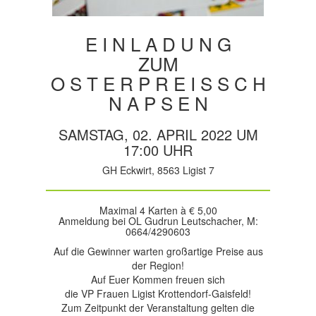
E I N L A D U N G
ZUM
O S T E R P R E I S S C H
N A P S E N
SAMSTAG, 02. APRIL 2022 UM
17:00 UHR
GH Eckwirt, 8563 Ligist 7
Maximal 4 Karten à € 5,00
Anmeldung bei OL Gudrun Leutschacher, M:
0664/4290603
Auf die Gewinner warten großartige Preise aus
der Region!
Auf Euer Kommen freuen sich
die VP Frauen Ligist Krottendorf-Gaisfeld!
Zum Zeitpunkt der Veranstaltung gelten die