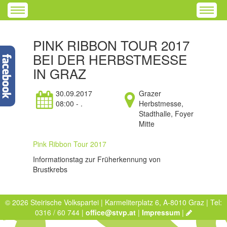
PINK RIBBON TOUR 2017
BEI DER HERBSTMESSE
IN GRAZ
30.09.2017
Grazer
08:00 - .
Herbstmesse,
Stadthalle, Foyer
Mitte
Pink Ribbon Tour 2017
Informationstag zur Früherkennung von
Brustkrebs
© 2026 Steirische Volkspartei | Karmeliterplatz 6, A-8010 Graz | Tel:
0316 / 60 744 |
office@stvp.at
|
Impressum
|