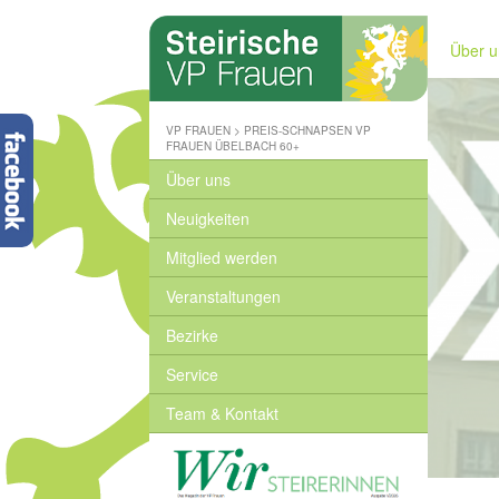
Steirische
Volkspartei
Über u
-
Wo
wir
zuhause
VP FRAUEN
>
PREIS-SCHNAPSEN VP
sind
FRAUEN ÜBELBACH 60+
-
Über uns
www.stvp.at
Neuigkeiten
Mitglied werden
Veranstaltungen
Bezirke
Service
Team & Kontakt