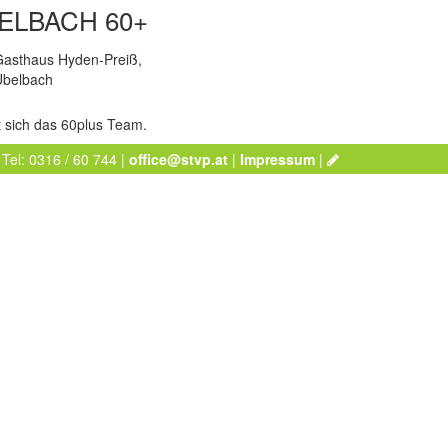
ELBACH 60+
Gasthaus Hyden-Preiß,
Übelbach
t sich das 60plus Team.
 Tel: 0316 / 60 744 |
office@stvp.at
|
Impressum
|