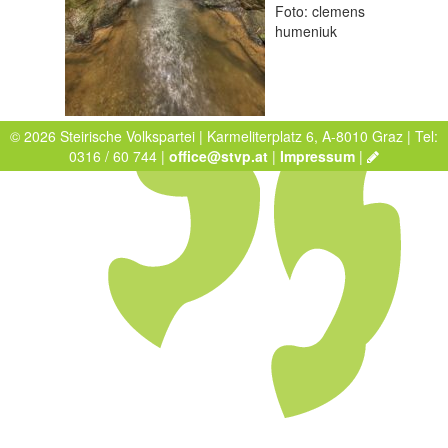
Foto: clemens
humeniuk
© 2026 Steirische Volkspartei | Karmeliterplatz 6, A-8010 Graz | Tel:
0316 / 60 744 |
office@stvp.at
|
Impressum
|