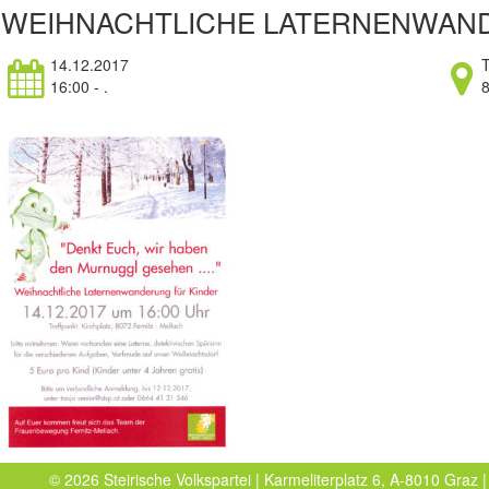
WEIHNACHTLICHE LATERNENWAN
14.12.2017
T
16:00 - .
8
© 2026 Steirische Volkspartei | Karmeliterplatz 6, A-8010 Graz |