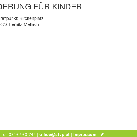
DERUNG FÜR KINDER
reffpunkt: Kirchenplatz,
072 Fernitz-Mellach
 Tel: 0316 / 60 744 |
office@stvp.at
|
Impressum
|