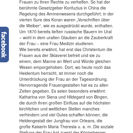
Frauen zu ihren Rechte zu verhelfen. So hat der
berühmte Gesetzgeber Konfuzius in China die
Regelung des Ammenwesens durchgeführt; in der
vierten Sure des Koran waren „Vorschriften über
die Weiber“, wie es ausgedrückt wurde, enthalten.
Um 1870 bereits ließen russische Bauern im Ural
– wohl in dem uralten Glauben an die Zauberkraft
der Frau – eine Frau Medizin studieren.
Wie bereits erwähnt, hat erst das Christentum die
Frauen aus der Sklaverei befreit und sie zu
einem, dem Manne an Wert und Würde gleichen
Wesen emporgehoben. Dort, wo heute noch das
Heidentum herrscht, ist immer noch die
Unterdrückung der Frau an der Tagesordnung.
Hervorragende Frauengestalten hat es zu allen
Zeiten gegeben. Es seien besonders erwähnt:
Katharina von Siena und Hildegard von Bingen,
die durch ihren großen Einfluss auf die höchsten
kirchlichen und weltlichen Stellen manches
verhindern und viel Gutes schaffen können; die
Heldengestalt der Jungfrau von Orleans, die
große Kaiserin Maria Theresia u. a. m. Die soziale
Stellung der Frau hat zuerst der Königsberger