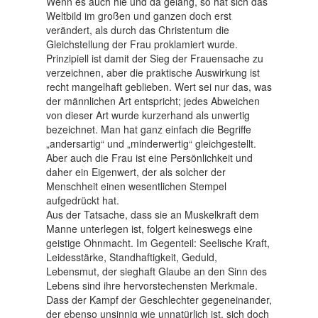
Wenn es auch hie und da gelang, so hat sich das
Weltbild im großen und ganzen doch erst
verändert, als durch das Christentum die
Gleichstellung der Frau proklamiert wurde.
Prinzipiell ist damit der Sieg der Frauensache zu
verzeichnen, aber die praktische Auswirkung ist
recht mangelhaft geblieben. Wert sei nur das, was
der männlichen Art entspricht; jedes Abweichen
von dieser Art wurde kurzerhand als unwertig
bezeichnet. Man hat ganz einfach die Begriffe
„andersartig“ und „minderwertig“ gleichgestellt.
Aber auch die Frau ist eine Persönlichkeit und
daher ein Eigenwert, der als solcher der
Menschheit einen wesentlichen Stempel
aufgedrückt hat.
Aus der Tatsache, dass sie an Muskelkraft dem
Manne unterlegen ist, folgert keineswegs eine
geistige Ohnmacht. Im Gegenteil: Seelische Kraft,
Leidesstärke, Standhaftigkeit, Geduld,
Lebensmut, der sieghaft Glaube an den Sinn des
Lebens sind ihre hervorstechensten Merkmale.
Dass der Kampf der Geschlechter gegeneinander,
der ebenso unsinnig wie unnatürlich ist, sich doch