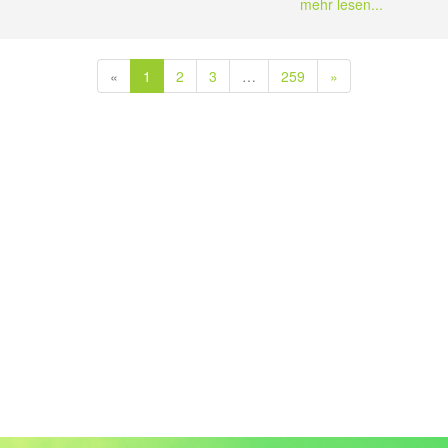
mehr lesen...
«
1
2
3
…
259
»