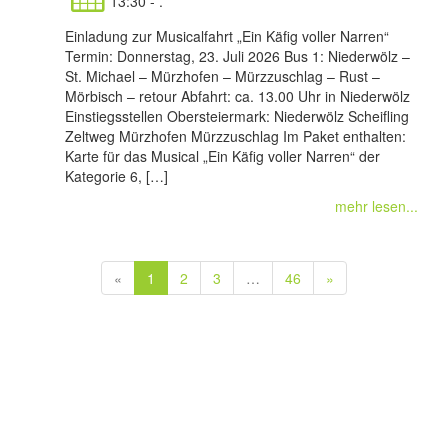
13:30 - .
Einladung zur Musicalfahrt „Ein Käfig voller Narren“
Termin: Donnerstag, 23. Juli 2026 Bus 1: Niederwölz –
St. Michael – Mürzhofen – Mürzzuschlag – Rust –
Mörbisch – retour Abfahrt: ca. 13.00 Uhr in Niederwölz
Einstiegsstellen Obersteiermark: Niederwölz Scheifling
Zeltweg Mürzhofen Mürzzuschlag Im Paket enthalten:
Karte für das Musical „Ein Käfig voller Narren“ der
Kategorie 6, […]
mehr lesen...
«
1
2
3
…
46
»