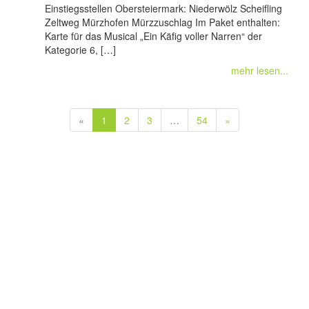
Einstiegsstellen Obersteiermark: Niederwölz Scheifling
Zeltweg Mürzhofen Mürzzuschlag Im Paket enthalten:
Karte für das Musical „Ein Käfig voller Narren“ der
Kategorie 6, […]
mehr lesen...
«
1
2
3
…
54
»