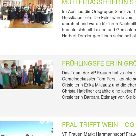
MUTTERTAGSFEIER IN S
Im April lud die Ortsgruppe Stanz zur 
Gesslbauer ein. Die Feier wurde vom 
umrahmt und waren für ihren Nachmitt
brachte sich mit Texten und Gedichte
Herbert Drexler gab ihnen seine selbs
FRÜHLINGSFEIER IN GR
Das Team der VP Frauen hat zu einer 
Gemeindekassier Tom Ferstl konnte s
Ortsleiterin Erika Miklautz und die eh
Christa Hafellner erzählte eine kleine 
Ortsleiterin Barbara Ettlmayr vor. Sie
FRAU TRIFFT WEIN – O
VP Frauen Markt Hartmannsdorf Fra