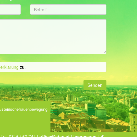
erklärung
zu.
Senden
/steirischefrauenbewegung
 Tel: 0316 / 60 744 |
office@stvp.at
|
Impressum
|