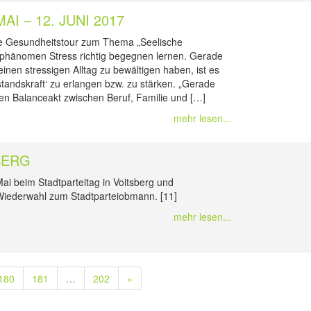
I – 12. JUNI 2017
ne Gesundheitstour zum Thema „Seelische
sphänomen Stress richtig begegnen lernen. Gerade
einen stressigen Alltag zu bewältigen haben, ist es
rstandskraft‘ zu erlangen bzw. zu stärken. „Gerade
en Balanceakt zwischen Beruf, Familie und […]
mehr lesen...
BERG
ai beim Stadtparteitag in Voitsberg und
 Wiederwahl zum Stadtparteiobmann. [11]
mehr lesen...
180
181
…
202
»