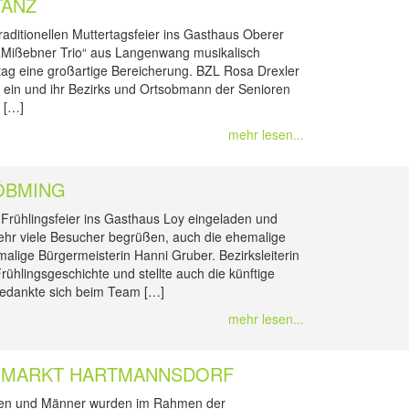
TANZ
traditionellen Muttertagsfeier ins Gasthaus Oberer
„Mißebner Trio“ aus Langenwang musikalisch
ag eine großartige Bereicherung. BZL Rosa Drexler
n ein und ihr Bezirks und Ortsobmann der Senioren
t […]
mehr lesen...
ÖBMING
Frühlingsfeier ins Gasthaus Loy eingeladen und
ehr viele Besucher begrüßen, auch die ehemalige
emalige Bürgermeisterin Hanni Gruber. Bezirksleiterin
Frühlingsgeschichte und stellte auch die künftige
 bedankte sich beim Team […]
mehr lesen...
G MARKT HARTMANNSDORF
uen und Männer wurden im Rahmen der