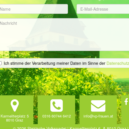
Ich stimme der Verarbeitung meiner Daten im Sinne der
Datenschutz
Karmeliterplatz 5
0316 60744 6412
info@vp-frauen.at
8010 Graz
© 2026 Steirische Volkspartei | Karmeliterplatz 6, A-8010 Graz |