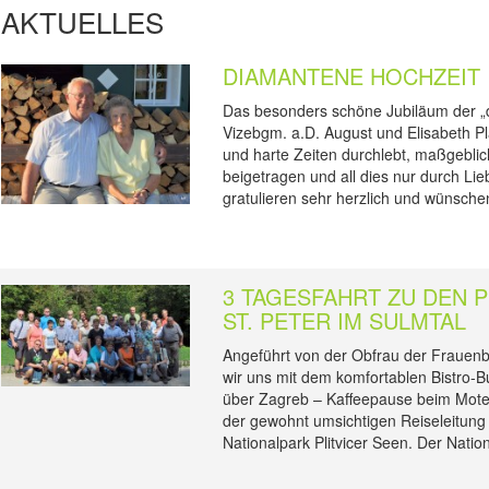
AKTUELLES
DIAMANTENE HOCHZEIT
Das besonders schöne Jubiläum der „d
Vizebgm. a.D. August und Elisabeth Pl
und harte Zeiten durchlebt, maßgeblic
beigetragen und all dies nur durch L
gratulieren sehr herzlich und wünsch
3 TAGESFAHRT ZU DEN P
ST. PETER IM SULMTAL
Angeführt von der Obfrau der Frauen
wir uns mit dem komfortablen Bistro-B
über Zagreb – Kaffeepause beim Motel 
der gewohnt umsichtigen Reiseleitung
Nationalpark Plitvicer Seen. Der Natio