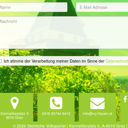
Ich stimme der Verarbeitung meiner Daten im Sinne der
Datenschutz
Karmeliterplatz 5
0316 60744 6412
info@vp-frauen.at
8010 Graz
© 2026 Steirische Volkspartei | Karmeliterplatz 6, A-8010 Graz |