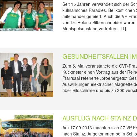
Seit 15 Jahren verwandelt sich der Sc
kulinarisches Paradies. Bei köstlich
miteinander gefeiert. Auch die VP-Fra
von Dr. Helene Silberschneider waren 
Mehlspeisenstand vertreten. [11]
GESUNDHEITSFALLEN I
Zum 5. Mal veranstaltete die ÖVP-Fra
Kückmeier einen Vortrag aus der Reihe
Pfarrsaal referierte „proenergetic“ Ge
Auswirkungen elektrischer Magnetfeld
über Bildschirme und bis zu 300 vers
AUSFLUG NACH STAINZ 
Am 17.09.2016 machten sich 27 VP Fr
nach Stainz. Angekommen beim Schlos