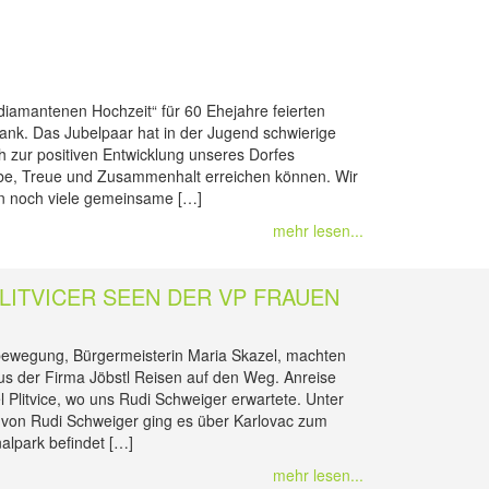
iamantenen Hochzeit“ für 60 Ehejahre feierten
ank. Das Jubelpaar hat in der Jugend schwierige
h zur positiven Entwicklung unseres Dorfes
iebe, Treue und Zusammenhalt erreichen können. Wir
en noch viele gemeinsame […]
mehr lesen...
LITVICER SEEN DER VP FRAUEN
bewegung, Bürgermeisterin Maria Skazel, machten
us der Firma Jöbstl Reisen auf den Weg. Anreise
Plitvice, wo uns Rudi Schweiger erwartete. Unter
 von Rudi Schweiger ging es über Karlovac zum
nalpark befindet […]
mehr lesen...