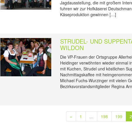
Jagdausstellung, die mit großem Int
fuhren wir zur Hofkäserei Deutschmann 
Käseproduktion gewinnen […]
STRUDEL- UND SUPPENTA
WILDON
Die VP-Frauen der Ortsgruppe Allerhei
Heidinger verwöhnten wieder einmal i
mit Kuchen, Strudel und köstlichen Su
Nachmittagskaffee mit heimgenommen 
Michael Fuchs-Wurzinger mit vielen 
Bezirksvorstandsmitglieder Regina Arn
«
1
…
198
199