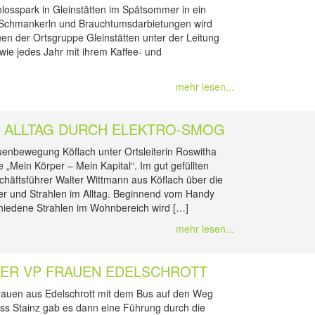
hlosspark in Gleinstätten im Spätsommer in ein
en Schmankerln und Brauchtumsdarbietungen wird
uen der Ortsgruppe Gleinstätten unter der Leitung
wie jedes Jahr mit ihrem Kaffee- und
mehr lesen...
M ALLTAG DURCH ELEKTRO-SMOG
uenbewegung Köflach unter Ortsleiterin Roswitha
 „Mein Körper – Mein Kapital“. Im gut gefüllten
schäftsführer Walter Wittmann aus Köflach über die
er und Strahlen im Alltag. Beginnend vom Handy
chiedene Strahlen im Wohnbereich wird […]
mehr lesen...
DER VP FRAUEN EDELSCHROTT
auen aus Edelschrott mit dem Bus auf den Weg
s Stainz gab es dann eine Führung durch die