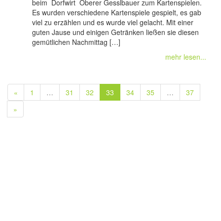
beim Dorfwirt Oberer Gesslbauer zum Kartenspielen.
Es wurden verschiedene Kartenspiele gespielt, es gab
viel zu erzählen und es wurde viel gelacht. Mit einer
guten Jause und einigen Getränken ließen sie diesen
gemütlichen Nachmittag […]
mehr lesen...
«
1
…
31
32
33
34
35
…
37
»