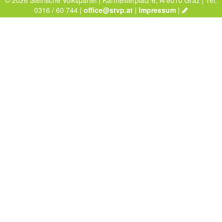
© 2026 Steirische Volkspartei | Karmeliterplatz 6, A-8010 Graz | Tel:
0316 / 60 744 |
office@stvp.at
|
Impressum
|