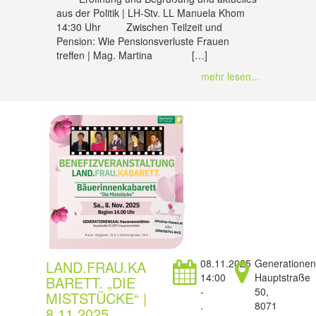
aus der Politik | LH-Stv. LL Manuela Khom
14:30 Uhr Zwischen Teilzeit und
Pension: Wie Pensionsverluste Frauen
treffen | Mag. Martina […]
mehr lesen...
08.11.2025
Generationen
LAND.FRAU.KA
14:00
Hauptstraße
BARETT. „DIE
-
50,
MISTSTÜCKE“ |
.
8071
8.11.2025