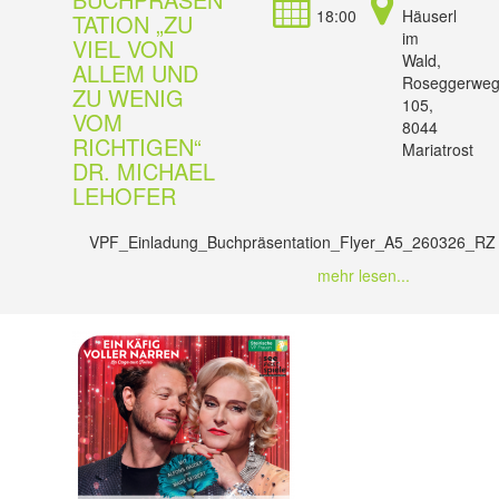
18:00
Häuserl
TATION „ZU
im
VIEL VON
Wald,
ALLEM UND
Roseggerwe
ZU WENIG
105,
VOM
8044
RICHTIGEN“
Mariatrost
DR. MICHAEL
LEHOFER
VPF_Einladung_Buchpräsentation_Flyer_A5_260326_RZ
mehr lesen...